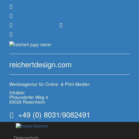
Anfrage START-UP Paket
Webdesign & SEO
Portfolio CI 2000
CI 1983
Werbung für Klinik & Praxis
reichert
design
.com
Werbeagentur für Online- & Print-Medien
Inhaber:
Rainer Reichert
Pfraundorfer Weg 4
83026
Rosenheim
+49 (0) 8031/9082491
Datenschutz