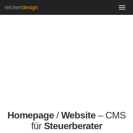
reichert
design
Navi
ein-
Homepage
/
Website
– CMS
für
Steuerberater